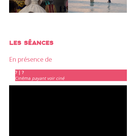
LES SÉANCES
En présence de
? | ?
Cinéma
payant voir ciné