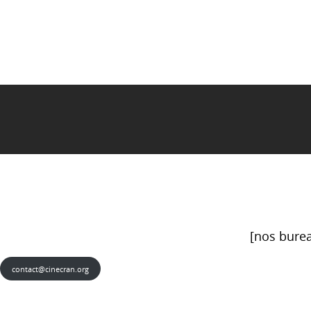
[nos burea
contact@cinecran.org