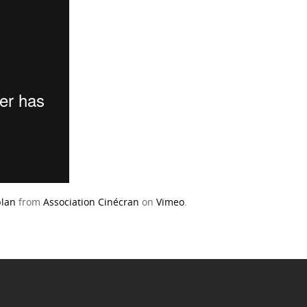
blan
from
Association Cinécran
on
Vimeo
.