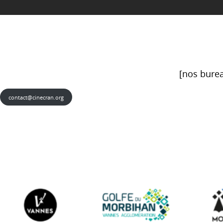
[nos burea
contact@cinecran.org