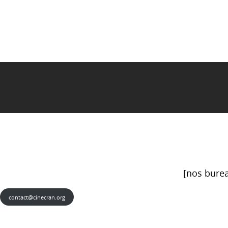
[nos burea
contact@cinecran.org