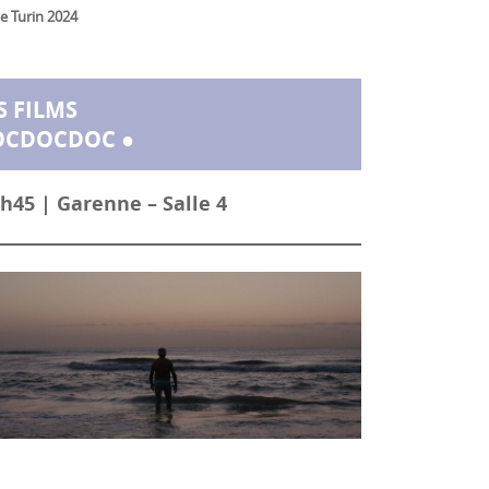
de Turin 2024
S FILMS
OCDOCDOC ●
h45 | Garenne – Salle 4