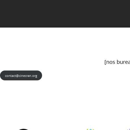
[nos burea
contact@cinecran.org