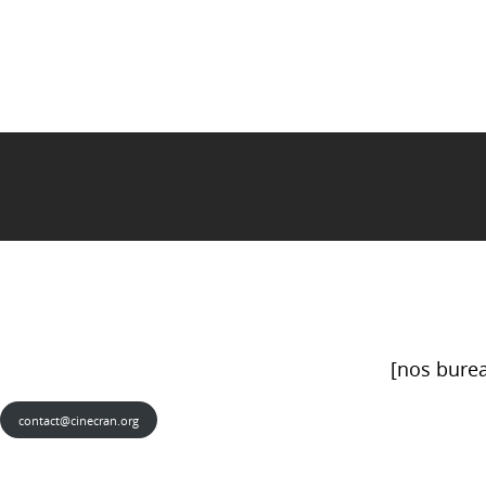
[nos burea
contact@cinecran.org