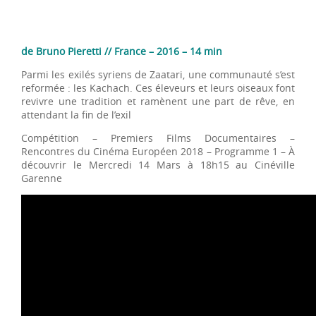
de Bruno Pieretti // France – 2016 – 14 min
Parmi les exilés syriens de Zaatari, une communauté s’est
reformée : les Kachach. Ces éleveurs et leurs oiseaux font
revivre une tradition et ramènent une part de rêve, en
attendant la fin de l’exil
Compétition – Premiers Films Documentaires –
Rencontres du Cinéma Européen 2018 – Programme 1 – À
découvrir le Mercredi 14 Mars à 18h15 au Cinéville
Garenne