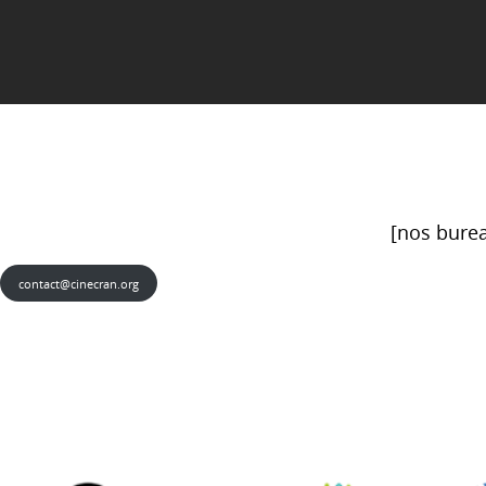
[nos burea
contact@cinecran.org