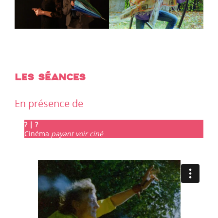
LES SÉANCES
En présence de
? | ?
Cinéma
payant voir ciné