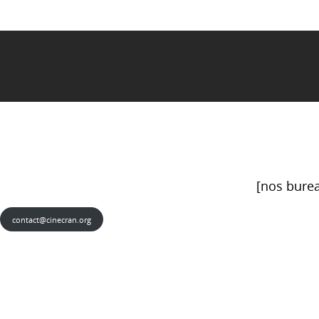
[nos burea
contact@cinecran.org