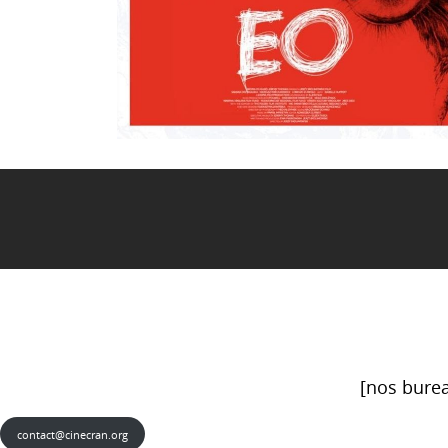
[nos burea
contact@cinecran.org