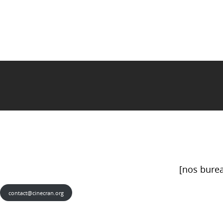
[nos burea
contact@cinecran.org