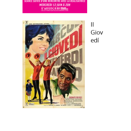
Il
Giov
edí