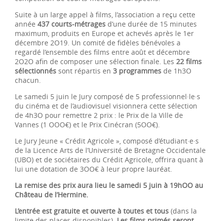
Suite à un large appel à films, l’association a reçu cette
année
437 courts-métrages
d’une durée de 15 minutes
maximum, produits en Europe et achevés après le 1er
décembre 2O19. Un comité de fidèles bénévoles a
regardé l’ensemble des films entre août et décembre
2O2O afin de composer une sélection finale. Les
22 films
sélectionnés
sont répartis en
3 programmes
de 1h3O
chacun.
Le samedi 5 juin le Jury composé de 5 professionnel·le·s
du cinéma et de l’audiovisuel visionnera cette sélection
de 4h3O pour remettre 2 prix : le Prix de la Ville de
Vannes (1 OOO€) et le Prix Cinécran (5OO€).
Le Jury Jeune « Crédit Agricole », composé d’étudiant·e·s
de la Licence Arts de l’Université de Bretagne Occidentale
(UBO) et de sociétaires du Crédit Agricole, offrira quant à
lui une dotation de 3OO€ à leur propre lauréat.
La remise des prix aura lieu le samedi 5 juin à 19hOO au
Château de l’Hermine.
L’entrée est gratuite et ouverte à toutes et tous
(dans la
limite des places disponibles).
Les films primés seront