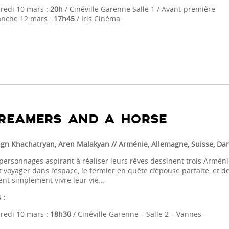
redi 10 mars :
20h
/ Cinéville Garenne Salle 1 / Avant-première
nche 12 mars :
17h45
/ Iris Cinéma
REAMERS AND A HORSE
gn Khachatryan, Aren Malakyan
// Arménie, Allemagne, Suisse, D
personnages aspirant à réaliser leurs rêves dessinent trois Arménie
t voyager dans l’espace, le fermier en quête d’épouse parfaite, et
ent simplement vivre leur vie…
 :
redi 10 mars :
18h30
/ Cinéville Garenne – Salle 2 – Vannes