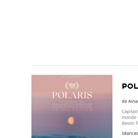
POL
de Aina
Capitai
monde un
destin f
Séances