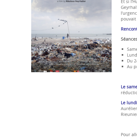
Et si l’
Geyrhal
l’urgen
pouvait
Rencont
Séances
Same
Lund
Du 24
Au p
Le same
réductio
Le lund
Aurélie
Rieunier
Pour all