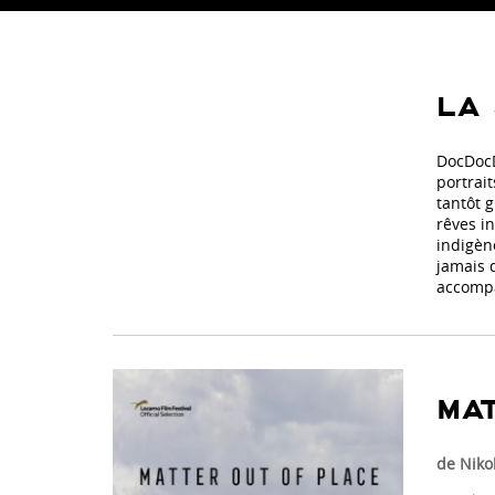
LA 
DocDocD
portrait
tantôt 
rêves in
indigèn
jamais 
accompa
MAT
de Niko