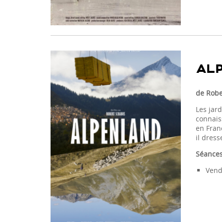
AL
de Robe
Les jard
connais
en Franc
il dress
Séances
Vend