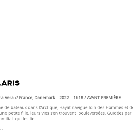
ARIS
ra Vera // France, Danemark
– 2022 – 1h18 / AVANT-PREMIÈRE
ne de bateaux dans l’Arctique, Hayat navigue loin des Hommes et 
e petite fille, leurs vies s’en trouvent bouleversées. Guidées par l
amilial qui les lie.
 :