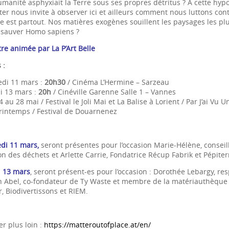
Humanité asphyxiait la Terre sous ses propres détritus ? À cette hypo
ter nous invite à observer ici et ailleurs comment nous luttons con
ce est partout. Nos matières exogènes souillent les paysages les p
 sauver Homo sapiens ?
re animée par La P’Art Belle
 :
di 11 mars :
20h30
/ Cinéma L’Hermine – Sarzeau
i 13 mars :
20h
/ Cinéville Garenne Salle 1 – Vannes
 au 28 mai / Festival le Joli Mai et La Balise à Lorient / Par J’ai Vu
rintemps / Festival de Douarnenez
di 11 mars,
seront présentes pour l’occasion Marie-Hélène, conseil
n des déchets et Arlette Carrie, Fondatrice Récup Fabrik et Pépiter
i 13 mars
, seront présent-es pour l’occasion : Dorothée Lebargy, re
n Abel, co-fondateur de Ty Waste et membre de la matériauthèque ;
, Biodivertissons et RIEM.
er plus loin :
https://matteroutofplace.at/en/