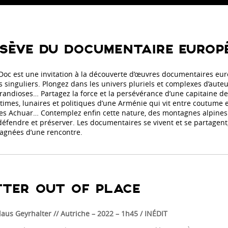
SÈVE DU DOCUMENTAIRE EUROP
oc est une invitation à la découverte d’œuvres documentaires euro
s singuliers. Plongez dans les univers pluriels et complexes d’auteurs
grandioses… Partagez la force et la persévérance d’une capitaine d
times, lunaires et politiques d’une Arménie qui vit entre coutume et
es Achuar… Contemplez enfin cette nature, des montagnes alpines 
défendre et préserver. Les documentaires
se vivent et se partagen
gnées d’une rencontre.
TER OUT OF PLACE
laus Geyrhalter // Autriche
– 2022 – 1h45 / INÉDIT