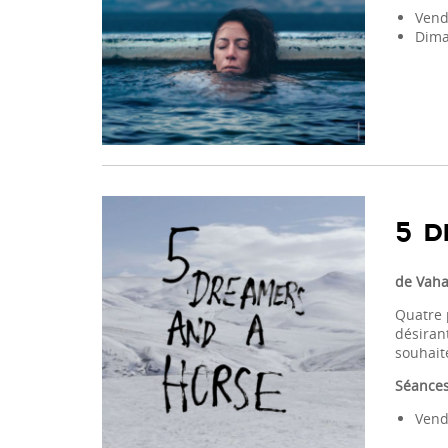
Vend
Dima
5 D
de Vaha
Quatre 
désiran
souhait
Séances
Vend