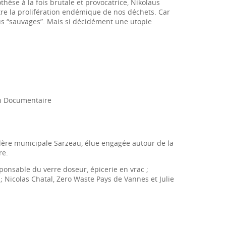
thèse à la fois brutale et provocatrice, Nikolaus
tre la prolifération endémique de nos déchets. Car
lus “sauvages”. Mais si décidément
une utopie
 Un Documentaire
lère municipale Sarzeau, élue engagée autour de la
re.
sponsable du verre doseur, épicerie en vrac ;
 Nicolas Chatal, Zero Waste Pays de Vannes et Julie