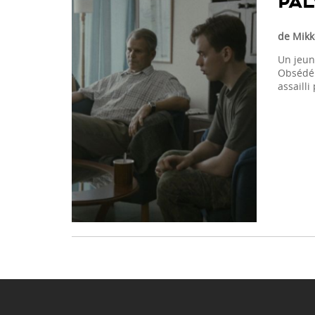
PAL
de Mikk
Un jeune
Obsédé p
assailli