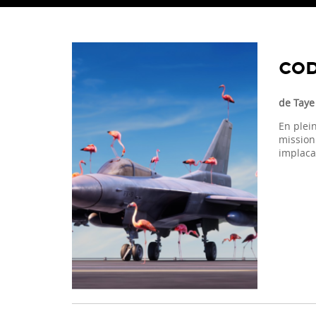
COD
de Taye
En plei
mission 
implaca