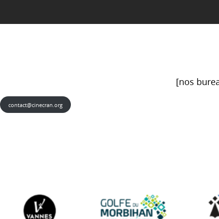
[nos burea
contact@cinecran.org