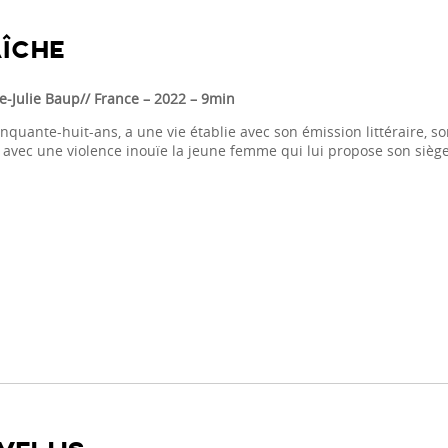
ÎCHE
e-Julie Baup// France
– 2022 – 9min
nquante-huit-ans, a une vie établie avec son émission littéraire, s
 avec une violence inouïe la
jeune femme qui lui propose son siège