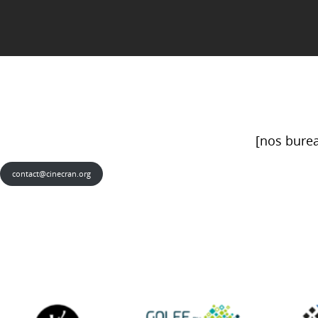
[nos burea
contact@cinecran.org