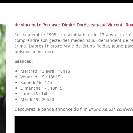
de Vincent Le Port avec Dimitri Doré , Jean-Luc Vincent , Ro
1er septembre 1905. Un séminariste de 17 ans est arrêt
comprendre son geste, des médecins lui demandent de rel
crime. D’après l’histoire vraie de Bruno Reidal, jeune pay
pulsions meurtrières.
Séances :
Mercredi 13 avril : 18h15
Vendredi 15 : 18h15
Samedi 16 : 14h
Dimanche 17 : 18h15
Lundi 18 : 14h
Mardi 19 : 20h30
Découvrez la bande annonce du film
Bruno Reidal, confess
Lecteur
vidéo