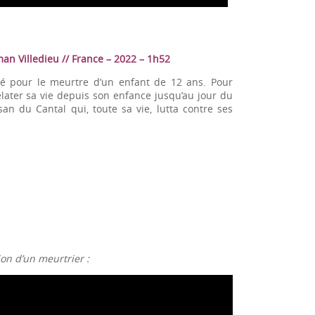
man Villedieu // France – 2022 – 1h52
é pour le meurtre d’un enfant de 12 ans. Pour
ater sa vie depuis son enfance jusqu’au jour du
san du Cantal qui, toute sa vie, lutta contre ses
ion d’un meurtrier
: