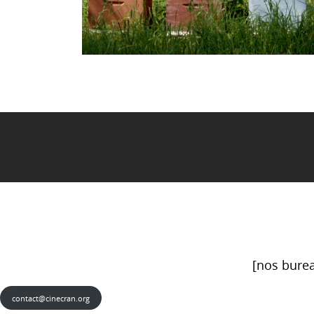
[nos burea
contact@cinecran.org