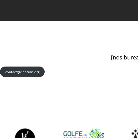
[nos burea
contact@cinecran.org